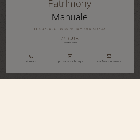
Patrimony
Manuale
1110U/000G-B086 42 mm Oro bianco
27.300 €
Tasse incluse
Informarsi
Appuntamento in boutique
Manifesti il suo interesse
Patrimony
Manuale