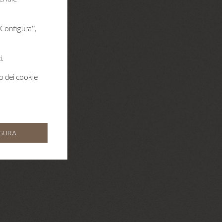
 “Configura”,
i.
zo dei cookie
IGURA