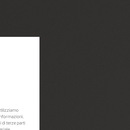
Utilizziamo
informazioni,
i di terze parti
eriale