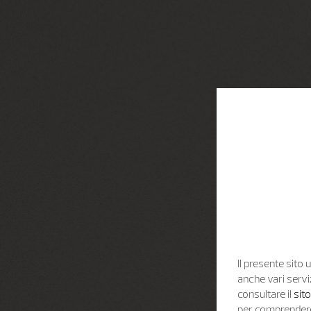
Il presente sito u
anche vari servi
consultare il
sit
per comprendere 