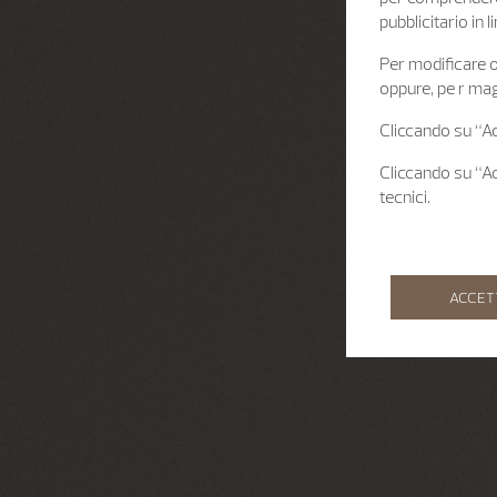
pubblicitario in
Per modificare o 
oppure, pe r mag
Cliccando su “Acc
Cliccando su “Acc
tecnici.
ACCET