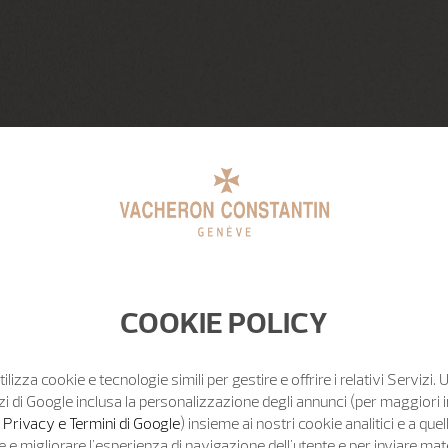
COOKIE POLICY
tilizza cookie e tecnologie simili per gestire e offrire i relativi Servizi. 
zi di Google inclusa la personalizzazione degli annunci (per maggiori 
o Privacy e Termini di Google
) insieme ai nostri cookie analitici e a quell
e migliorare l'esperienza di navigazione dell'utente e per inviare mat