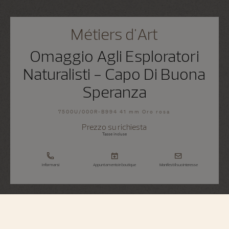
Métiers d'Art
Omaggio Agli Esploratori
Naturalisti - Capo Di Buona
Speranza
7500U/000R-B994 41 mm Oro rosa
Prezzo su richiesta
Tasse incluse
Informarsi
Appuntamento in boutique
Manifesti il suo interesse