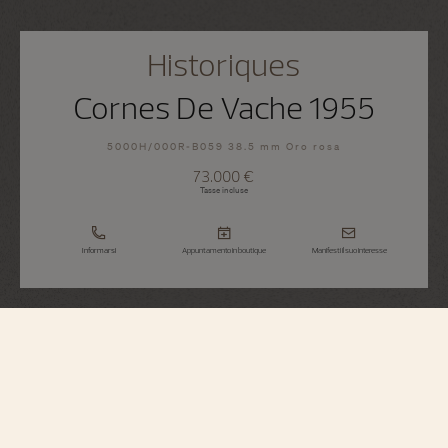
Historiques
Cornes De Vache 1955
5000H/000R-B059 38.5 mm Oro rosa
73.000 €
Tasse incluse
Informarsi
Appuntamento in boutique
Manifesti il suo interesse
Historiques