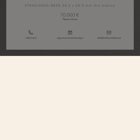
37640/000G-B659 36.2 x 26.5 mm Oro bianco
70.000 €
Tasse incluse
Informarsi
Appuntamento in boutique
Manifesti il suo interesse
Heures Créatives
Heure Romantique
37640/000G-B659
Ispirato a un modello del 1916 creato durante il periodo della Belle Époque e