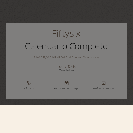
Fiftysix
Calendario Completo
4000E/000R-B065 40 mm Oro rosa
53.500 €
Tasse incluse
Informarsi
Appuntamento in boutique
Manifesti il suo interesse