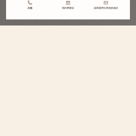
詢盤
預約專賣店
請與我們分享您的喜好
Traditionnelle
高級珠寶陀飛輪腕錶
6057T/000G-H067
這款Traditionnelle系列18K白金腕錶糅合高級珠寶與高級製錶的精湛技藝，搭
載2160超薄自動上鏈機芯。機芯具備的陀飛輪調節裝置設於6點鐘位置，透過
鏤雕錶盤一覽無遺。腕錶亦以22K金外緣式擺陀為機芯上鏈，輕鬆提供3天動
力儲存。隱秘式鑲嵌工藝完美彰顯鑽石鑲嵌藝術的非凡魅力：錶盤鋪鑲158顆
長方形切割鑽石，而錶殼則鑲有160顆長方形切割鑽石。