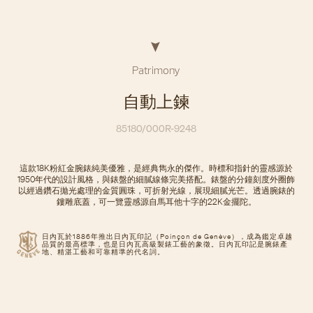
Patrimony
自動上鍊
85180/000R-9248
這款18K粉紅金腕錶純美優雅，是經典雋永的傑作。時標和指針的靈感源於
1950年代的設計風格，與錶盤的細膩線條完美搭配。錶盤的分鐘刻度外圈飾
以經過鑽石拋光處理的金質圓珠，可折射光線，展現細膩光芒。透過腕錶的
鏤雕底蓋，可一覽靈感源自馬耳他十字的22K金擺陀。
日內瓦於1886年推出日內瓦印記（Poinçon de Genève），成為鑑定卓越
品質的最高標準，也是日內瓦高級製錶工藝的象徵。日內瓦印記是腕錶產
地、精湛工藝和可靠精準的代名詞。