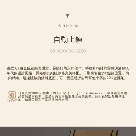
Patrimony
自動上鍊
85180/000G-9230
這款18K白金腕錶純美優雅，是經典雋永的傑作。時標和指針的靈感源於1950
年代的設計風格，與錶盤的細膩線條完美搭配。日期視窗位於6點鐘位置，簡
約精緻。透過腕錶的鏤雕底蓋，可一覽靈感源自馬耳他十字的22K金擺陀。
日內瓦於1886年推出日內瓦印記（Poinçon de Genève），成為鑑定卓越
品質的最高標準，也是日內瓦高級製錶工藝的象徵。日內瓦印記是腕錶產
地、精湛工藝和可靠精準的代名詞。