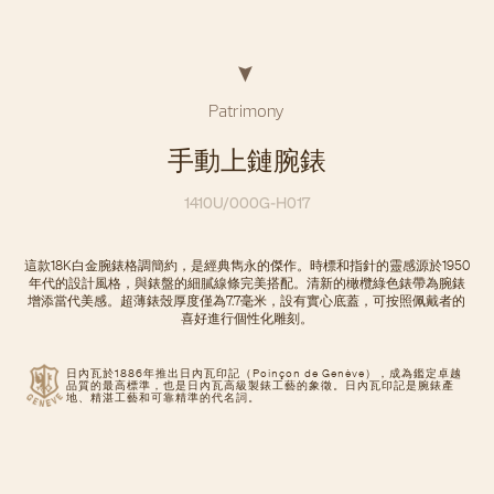
Patrimony
手動上鏈腕錶
1410U/000G-H017
這款18K白金腕錶格調簡約，是經典雋永的傑作。時標和指針的靈感源於1950
年代的設計風格，與錶盤的細膩線條完美搭配。清新的橄欖綠色錶帶為腕錶
增添當代美感。超薄錶殼厚度僅為7.7毫米，設有實心底蓋，可按照佩戴者的
喜好進行個性化雕刻。
日內瓦於1886年推出日內瓦印記（Poinçon de Genève），成為鑑定卓越
品質的最高標準，也是日內瓦高級製錶工藝的象徵。日內瓦印記是腕錶產
地、精湛工藝和可靠精準的代名詞。