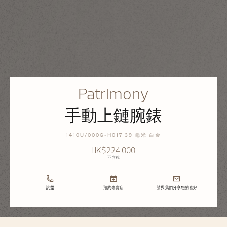
Patrimony
手動上鏈腕錶
1410U/000G-H017 39 毫米 白金
HK$224,000
不含稅
詢盤
預約專賣店
請與我們分享您的喜好