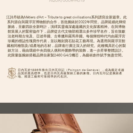
7620A/000R-H079
江詩丹頓為Métiers d’Art – Tribute to great civilisations系列譜寫全新篇章。此
系列源自與羅浮宮博物館的合作，首批腕錶於2022年問世。品牌延續此輝煌
脈絡，呈獻四款全新時計，演繹其靈魂深處蘊藏的文化探索精神。在與博物
館策展人的緊密協作下，品牌從古代文物部精選出多件珍罕名作，旨在致獻
法老時期古埃及、亞述帝國、古希臘和羅馬帝國。每個輝煌時代均由羅浮宮
珍藏的標誌性瑰寶作代表，並以雕刻寶石貼花工藝再現。為選用與羅浮宮館
藏相同種類及/或產地的石材，品牌進行廣泛深入的研究。此種獨具匠心的製
錶方法，藉由環繞中央四個人偶和外圍飾帶的裝飾，進一步昇華整體設計。
此限量版腕錶搭載品牌自家製2460 G4/2機芯，為藝術創作賦予無盡空間。
日內瓦於1886年推出日內瓦印記（Poinçon de Genève），成為鑑定卓越
品質的最高標準，也是日內瓦高級製錶工藝的象徵。日內瓦印記是腕錶產
地、精湛工藝和可靠精準的代名詞。