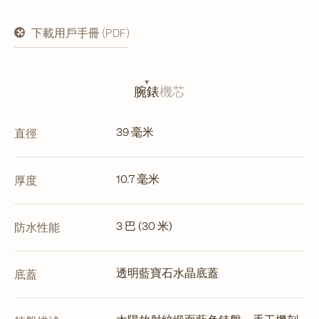
下載用戶手冊 (PDF)
在
新
分
頁
開
腕錶
機芯
啟
39 毫米
直徑
10.7 毫米
厚度
3 巴 (30 米)
防水性能
透明藍寶石水晶底蓋
底蓋