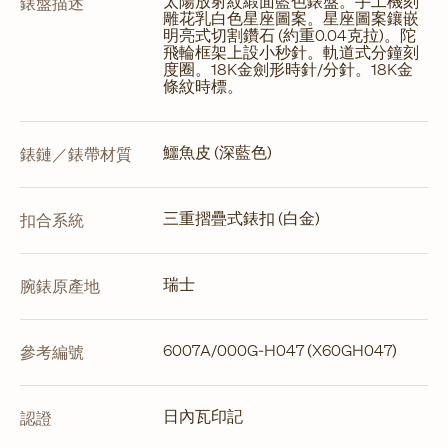
太陽放射紋緞面藍色錶盤。手工機刻
錶盤描述
雕花乳白色星座圖案。星座圖案鑲嵌
明亮式切割鑽石 (約重0.04克拉)。陀
飛輪框架上設小秒針。軌道式分鐘刻
度圈。18K金劍形時針/分針。18K金
條紋時標。
鱷魚皮 (深藍色)
錶鏈／錶帶材質
三重摺疊式錶扣 (白金)
扣合系統
瑞士
腕錶原產地
6007A/000G-H047 (X60GH047)
參考編號
日內瓦印記
認證