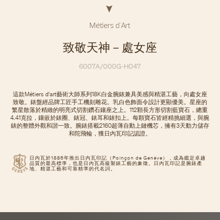
Métiers d'Art
致敬天神－處女座
6007A/000G-H047
這款Métiers d'art藝術大師系列18K白金腕錶兼具美感與精湛工藝，向處女座
致敬。錶盤經品牌工匠手工機刻雕花。乳白色飾面令設計更顯優美。星座的
繁星散落於精緻的明亮式切割鑽石鑲座之上。112顆長方形切割藍寶石，總重
4.41克拉，鑲嵌於錶圈、錶冠、錶耳和錶扣上。每顆寶石皆經精挑細選，與腕
錶的整體外觀和諧一致。腕錶搭載2160超薄自動上鏈機芯，擁有3天動力儲存
和陀飛輪，獲日內瓦印記認證。
日內瓦於1886年推出日內瓦印記（Poinçon de Genève），成為鑑定卓越
品質的最高標準，也是日內瓦高級製錶工藝的象徵。日內瓦印記是腕錶產
地、精湛工藝和可靠精準的代名詞。