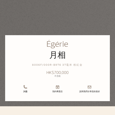
Égérie
月相
8006F/000R-B976 37毫米 粉紅金
HK$700,000
不含稅
詢盤
預約專賣店
請與我們分享您的喜好