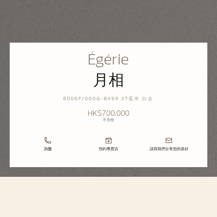
Égérie
月相
8006F/000G-B499 37毫米 白金
HK$700,000
不含稅
詢盤
預約專賣店
請與我們分享您的喜好