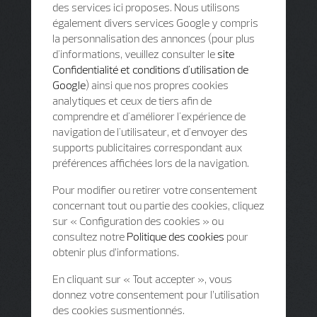
des services ici proposes. Nous utilisons
également divers services Google y compris
la personnalisation des annonces (pour plus
d'informations, veuillez consulter le
site
Confidentialité et conditions d'utilisation de
Google
) ainsi que nos propres cookies
analytiques et ceux de tiers afin de
comprendre et d'améliorer l'expérience de
navigation de l'utilisateur, et d'envoyer des
supports publicitaires correspondant aux
préférences affichées lors de la navigation.
Pour modifier ou retirer votre consentement
concernant tout ou partie des cookies, cliquez
sur « Configuration des cookies » ou
consultez notre
Politique des cookies
pour
obtenir plus d’informations.
En cliquant sur « Tout accepter », vous
donnez votre consentement pour l’utilisation
des cookies susmentionnés.