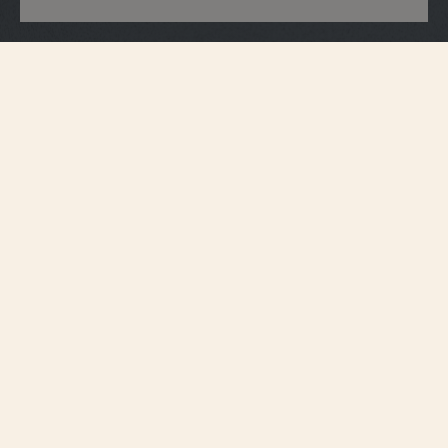
Spécifications du bracelet
Moyen
Taille
17 mm
Entre-cornes
14,2 mm
Largeur de la
boucle
105 mm
Longueur à 6H