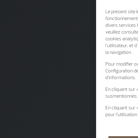
Le présent site 
fonctionnement d
divers services 
veuillez consult
cookies analytiq
l'utilisateur, e
la navigation.
Pour modifier ou
Configuration d
d’informations.
En cliquant sur 
susmentionnés.
En cliquant sur
pour l’utilisati