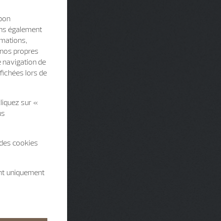
 bon
sons également
rmations,
e nos propres
e navigation de
fichées lors de
liquez sur «
us
 des cookies
ent uniquement