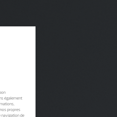
 bon
sons également
rmations,
e nos propres
e navigation de