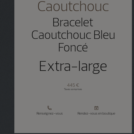
Caoutchouc
Bracelet
Caoutchouc Bleu
Foncé
Extra-large
445 €
Taxes comprises
Renseignez-vous
Rendez-vous en boutique