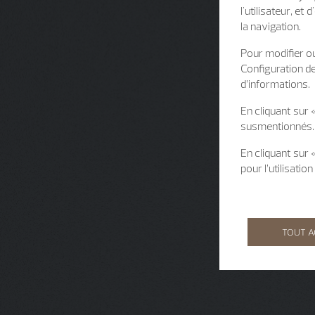
l'utilisateur, e
la navigation.
Pour modifier ou
Configuration d
d’informations.
En cliquant sur 
susmentionnés.
En cliquant sur
pour l’utilisati
TOUT 