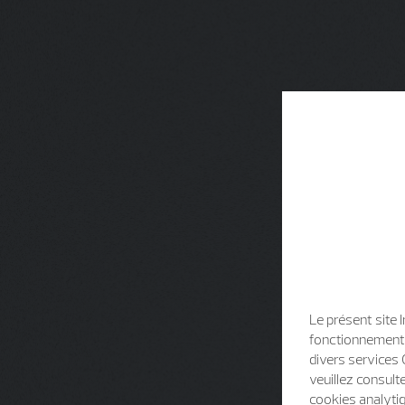
Le présent site 
fonctionnement d
divers services 
veuillez consult
cookies analytiq