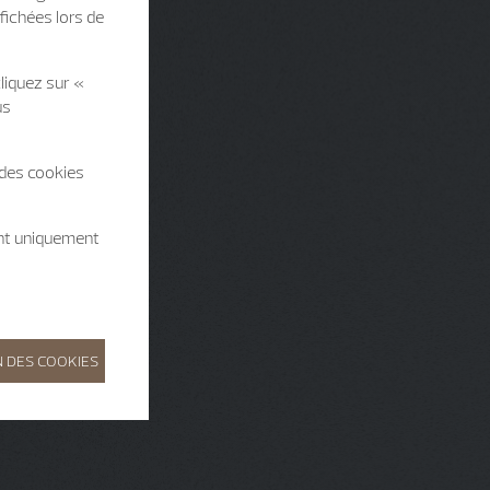
fichées lors de
liquez sur «
us
 des cookies
ent uniquement
 DES COOKIES