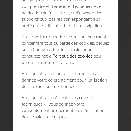
comprendre et d'améliorer l'expérience de
navigation de l'utilisateur, et d'envoyer des
supports publicitaires correspondant aux
préférences affichées lors de la navigation.
Pour modifier ou retirer votre consentement
concernant tout ou partie des cookies, cliquez
sur « Configuration des cookies » ou
consultez notre
Politique des cookies
pour
obtenir plus d’informations.
En cliquant sur « Tout accepter », vous
donnez votre consentement pour l’utilisation
des cookies susmentionnés.
En cliquant sur « Accepter les cookies
techniques », vous donnez votre
consentement uniquement pour l’utilisation
des cookies techniques.