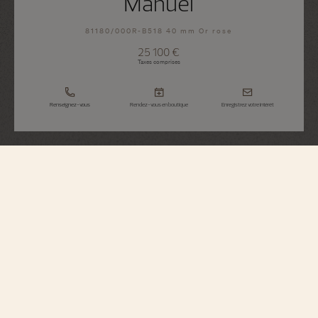
Manuel
81180/000R-B518 40 mm Or rose
25 100 €
Taxes comprises
Renseignez-vous
Rendez-vous en boutique
Enregistrez votre intérêt
Patrimony
Manuel
81180/000R-B518