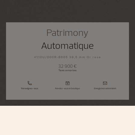
Patrimony
Automatique
4110U/000R-B905 36,5 mm Or rose
32 900 €
Taxes comprises
Renseignez-vous
Rendez-vous en boutique
Enregistrez votre intérêt