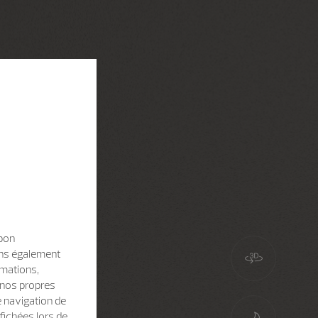
 bon
sons également
rmations,
e nos propres
e navigation de
fichées lors de