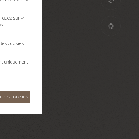
liquez sur «
us
 des cookies
ent uniquement
 DES COOKIES