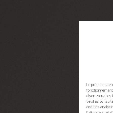
Le présent site 
fonctionnement d
divers services 
veuillez consult
cookies analytiq
l'utilisateur, e