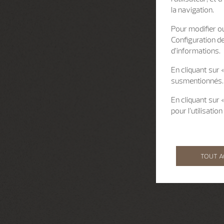
la navigation.
Pour modifier ou
Configuration d
d’informations.
En cliquant sur 
susmentionnés.
En cliquant sur
pour l’utilisati
TOUT 