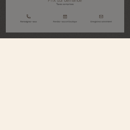
Taxes comprises
Renseignez-vous
Rendez-vous en boutique
Enregistrez votre intérêt
Overseas
Tourbillon Haute Joaillerie
6007V/210G-B955
Hommage à l'esprit du voyage, cette montre en or gris 750/1000 se distingue
par sa lunette sertie de 60 diamants taille baguette. Elle renferme un
mouvement ultra-plat de 5.65 millimètres d'épaisseur et une cage de
tourbillon inspirée de la croix de Malte. Équipé d'une masse périphérique en