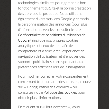
technologies similaires pour garantir le bon
fonctionnement du Site et la bonne prestation
des services ici proposes. Nous utilisons
également divers services Google y compris
la personnalisation des annonces (pour plus
d'informations, veuillez consulter le
site
Confidentialité et conditions d'utilisation de
Google
) ainsi que nos propres cookies
analytiques et ceux de tiers afin de
comprendre et d'améliorer l'expérience de
navigation de l'utilisateur, et d'envoyer des
supports publicitaires correspondant aux
préférences affichées lors de la navigation.
Pour modifier ou retirer votre consentement
concernant tout ou partie des cookies, cliquez
sur « Configuration des cookies » ou
consultez notre
Politique des cookies
pour
obtenir plus d’informations.
En cliquant sur « Tout accepter », vous