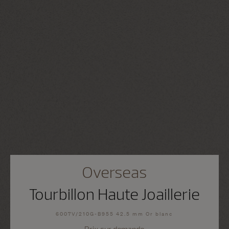
Overseas
Tourbillon Haute Joaillerie
6007V/210G-B955 42.5 mm Or blanc
Prix sur demande