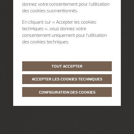
donnez votre consentement pour l’utilisation
des cookies susmentionnés.
En cliquant sur « Accepter les cookies
techniques », vous donnez votre
consentement uniquement pour l’utilisation
des cookies techniques.
TOUT ACCEPTER
ACCEPTER LES COOKIES TECHNIQUES
CONFIGURATION DES COOKIES