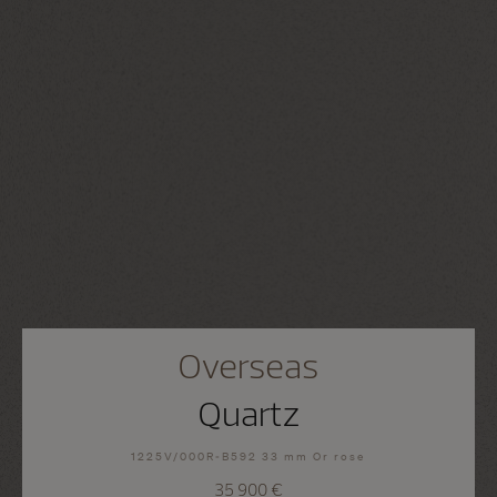
Overseas
Quartz
1225V/000R-B592 33 mm Or rose
35 900 €