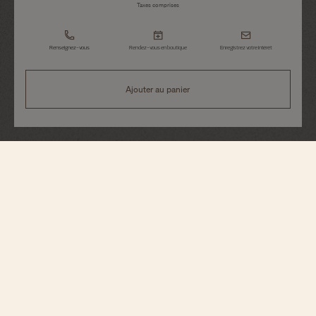
Taxes comprises
Renseignez-vous
Rendez-vous en boutique
Enregistrez votre intérêt
Ajouter au panier
Overseas
Quartz
1225V/000R-B592