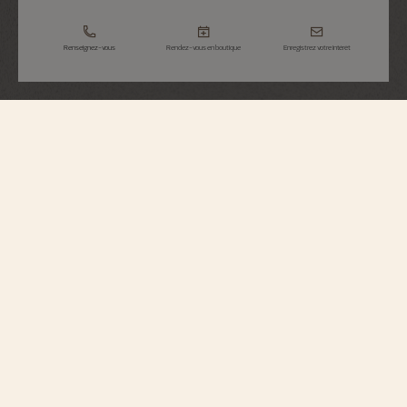
Renseignez-vous
Rendez-vous en boutique
Enregistrez votre intérêt
Métiers d'Art
Hommage Aux Grandes Civilisations -
Lamassu De Sargon II
7620A/000G-H080
Vacheron Constantin ouvre un nouveau chapitre dans sa collection de
montres Métiers d’Art – Hommage aux grandes civilisations. Née du
partenariat avec le musée du Louvre, une première série de montres a vu le
jour en 2022. Dans cette lignée, la Maison présente quatre nouveaux garde-