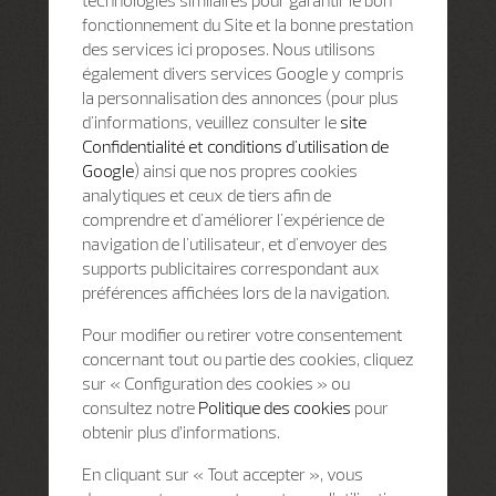
fonctionnement du Site et la bonne prestation
des services ici proposes. Nous utilisons
également divers services Google y compris
la personnalisation des annonces (pour plus
d'informations, veuillez consulter le
site
Confidentialité et conditions d'utilisation de
Google
) ainsi que nos propres cookies
analytiques et ceux de tiers afin de
comprendre et d'améliorer l'expérience de
navigation de l'utilisateur, et d'envoyer des
supports publicitaires correspondant aux
préférences affichées lors de la navigation.
Pour modifier ou retirer votre consentement
concernant tout ou partie des cookies, cliquez
sur « Configuration des cookies » ou
consultez notre
Politique des cookies
pour
obtenir plus d’informations.
En cliquant sur « Tout accepter », vous