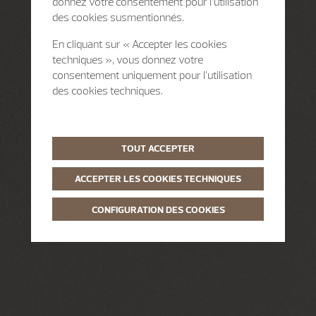
donnez votre consentement pour l’utilisation
des cookies susmentionnés.
En cliquant sur « Accepter les cookies
techniques », vous donnez votre
consentement uniquement pour l’utilisation
des cookies techniques.
TOUT ACCEPTER
ACCEPTER LES COOKIES TECHNIQUES
CONFIGURATION DES COOKIES