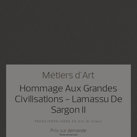
Métiers d'Art
Hommage Aux Grandes
Civilisations - Lamassu De
Sargon II
7620A/000G-H080 42 mm Or blanc
Prix sur demande
Taxes comprises