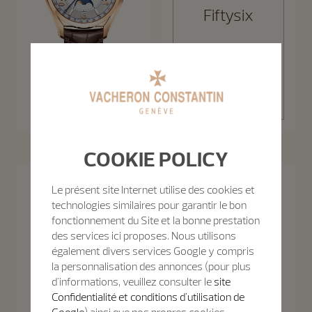
Fiftysix
Découvrir la
Fiftysix
Collection
Fiftysix Calendrier Complet
40 mm - Or rose
COOKIE POLICY
Patrimony
Le présent site Internet utilise des cookies et
La collection Patrimony sublime l’élégance sobre du style des années
Découvrir la Collection
technologies similaires pour garantir le bon
1950, célébrant la pureté des lignes au travers de fins boîtiers et
fonctionnement du Site et la bonne prestation
d’indications au minimalisme plein de créativité.
des services ici proposes. Nous utilisons
également divers services Google y compris
la personnalisation des annonces (pour plus
d'informations, veuillez consulter le
site
Confidentialité et conditions d'utilisation de
Google
) ainsi que nos propres cookies