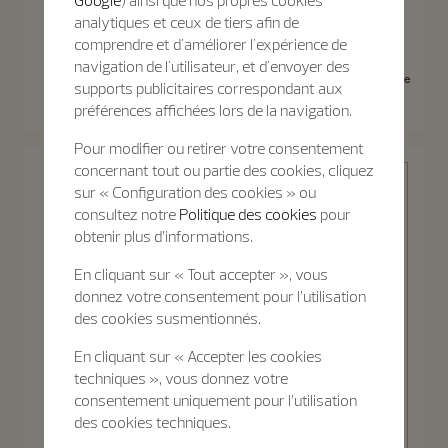
analytiques et ceux de tiers afin de
comprendre et d'améliorer l'expérience de
Patrimony
navigation de l'utilisateur, et d'envoyer des
Patrimony
Patrimony Phase De Lune Date
supports publicitaires correspondant aux
Patrimony Automatique
Rétrograde
préférences affichées lors de la navigation.
40 mm - Or blanc
42.5 mm - Or blanc
Pour modifier ou retirer votre consentement
concernant tout ou partie des cookies, cliquez
sur « Configuration des cookies » ou
consultez notre
Politique des cookies
pour
obtenir plus d’informations.
En cliquant sur « Tout accepter », vous
donnez votre consentement pour l’utilisation
Patrimony
des cookies susmentionnés.
En cliquant sur « Accepter les cookies
techniques », vous donnez votre
consentement uniquement pour l’utilisation
Découvrir la
Patrimony
des cookies techniques.
Collection
Patrimony Automatique