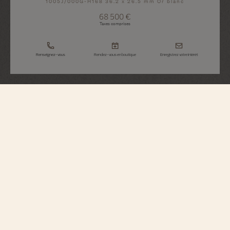
1005J/000G-H168 36.2 x 26.5 mm Or blanc
68 500 €
Taxes comprises
Renseignez-vous
Rendez-vous en boutique
Enregistrez votre intérêt
Heures Créatives
Heure Romantique
1005J/000G-H168
Inspirée d'une pièce de 1916 créée durant la période Belle Époque et Art
Nouveau, cette montre en or gris 750/1000 honore cette ère romantique où