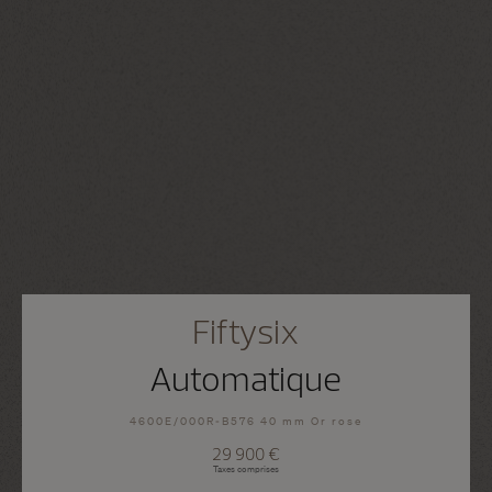
Fiftysix
Automatique
4600E/000R-B576 40 mm Or rose
29 900 €
Taxes comprises