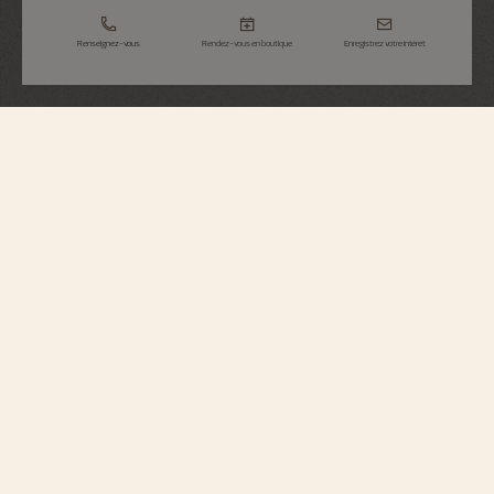
Renseignez-vous
Rendez-vous en boutique
Enregistrez votre intérêt
Fiftysix
Automatique
4600E/000R-B576
Rétrocontemporaine, cette montre hérite des codes des années 1950 avec sa
glace de type "box" et son cadran à secteurs. La couleur brun sépia de ce
dernier s'accorde harmonieusement avec l'or rose 750/1000 5N du boîtier,
prolongé par un authentique bracelet brun en cuir de veau. Visible à travers
le fond saphir, le mouvement à remontage automatique présente un décor en
Côtes de Genève ainsi qu'une masse oscillante en or rose 916/1000 dans une