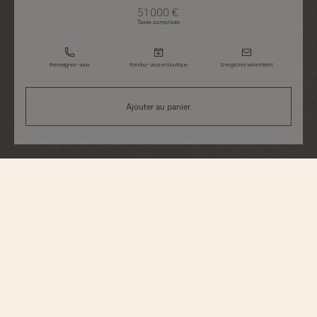
51 000 €
Taxes comprises
Renseignez-vous
Rendez-vous en boutique
Enregistrez votre intérêt
Ajouter au panier
Fiftysix
Date-Jour
4400E/000R-B436