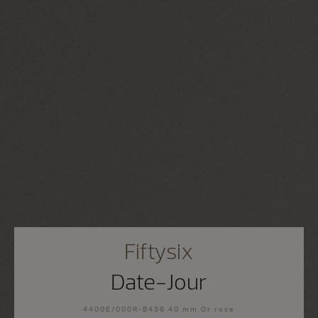
Fiftysix
Date-Jour
4400E/000R-B436 40 mm Or rose