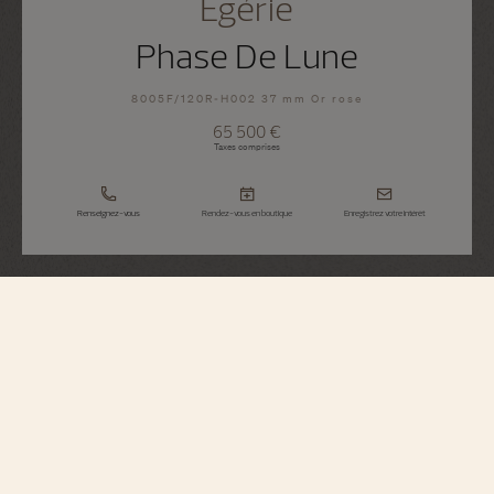
Égérie
Phase De Lune
8005F/120R-H002 37 mm Or rose
65 500 €
Taxes comprises
Renseignez-vous
Rendez-vous en boutique
Enregistrez votre intérêt
Égérie
Phase De Lune