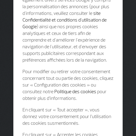
la personnalisation des annonces (pour plus
d'informations, veuillez consulter le
site
Confidentialité et conditions d'utilisation de
Google
) ainsi que nos propres cookies
analytiques et ceux de tiers afin de
comprendre et d'améliorer l'expérience de
navigation de l'utilisateur, et d'envoyer des
supports publicitaires correspondant aux
préférences affichées lors de la navigation.
Pour modifier ou retirer votre consentement
concernant tout ou partie des cookies, cliquez
sur « Configuration des cookies » ou
consultez notre
Politique des cookies
pour
obtenir plus d’informations.
En cliquant sur « Tout accepter », vous
donnez votre consentement pour l’utilisation
des cookies susmentionnés.
En cliquant sur « Accepter les cookies