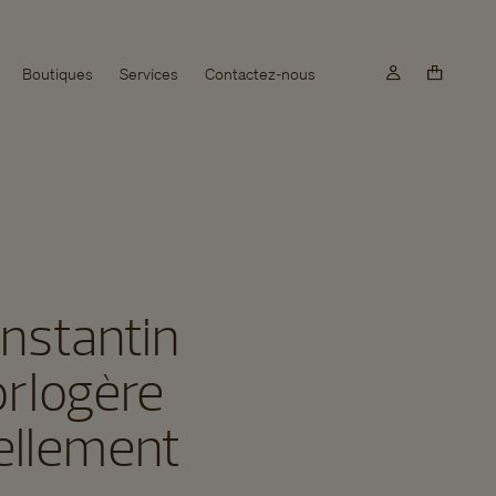
Boutiques
Services
Contactez-nous
nstantin
orlogère
uellement