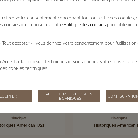
 retirer votre consentement concernant tout ou partie des cookies, c
es cookies » ou consultez notre
Politique des cookies
pour obtenir pl
« Tout accepter », vous donnez votre consentement pour l’utilisation
 « Accepter les cookies techniques », vous donnez votre consentem
on des cookies techniques.
ACCEPTER LES COOKIES
ACCEPTER
CONFIGURATION
TECHNIQUES
Historiques
Historiques
toriques American 1921
Historiques American 