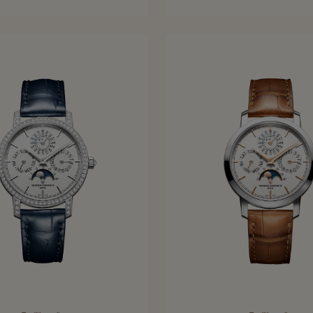
38.5 mm - Or rose
38.5 mm - Acier