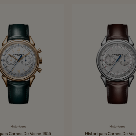
36.5 x 36.5 mm - Or rose
40x40 mm - Or rose
Historiques
Historiques
iques Cornes De Vache 1955
Historiques Cornes De Vac