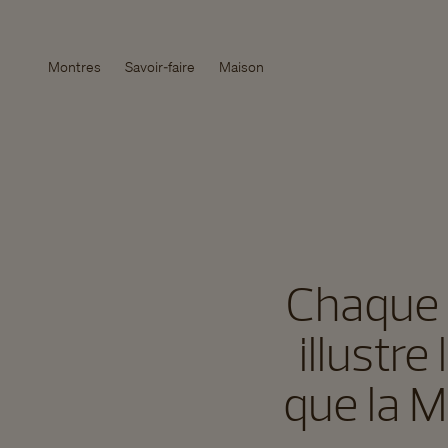
Montres
Savoir-faire
Maison
Chaque 
illustr
que la M