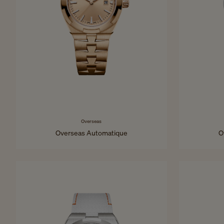
Overseas
Overseas Automatique
O
34,5 mm - Or rose