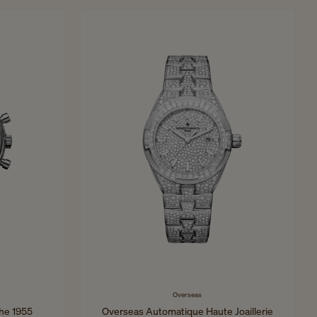
40x40 mm - Or blanc
Overseas
he 1955
Overseas Automatique Haute Joaillerie