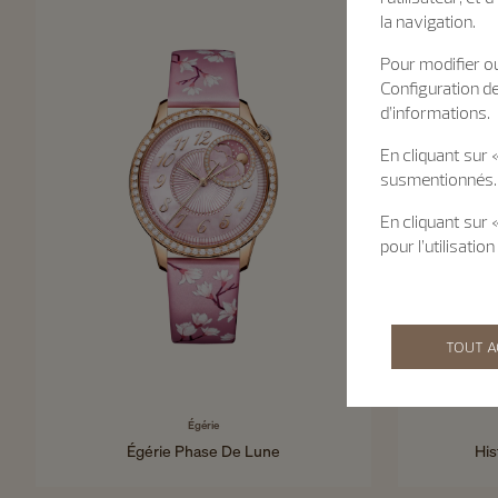
la navigation.
Pour modifier ou
Configuration d
d’informations.
En cliquant sur 
susmentionnés.
En cliquant sur
pour l’utilisati
TOUT 
Égérie
Égérie Phase De Lune
His