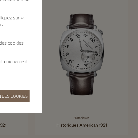
liquez sur «
us
 des cookies
ent uniquement
 DES COOKIES
Historiques
1921
Historiques American 1921