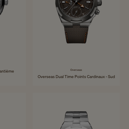
Overseas
uantième
Overseas Dual Time Points Cardinaux - Sud
41 mm - Titane