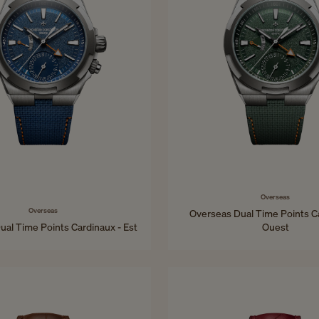
Overseas
Overseas
Overseas Dual Time Points C
al Time Points Cardinaux - Est
Ouest
41 mm - Titane
41 mm - Titane