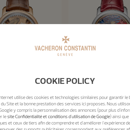
COOKIE POLICY
Métiers d'Art
Métiers d'Art
Internet utilise des cookies et technologies similaires pour garantir le
 D'Art Hommage Aux Grandes
Métiers D'Art Hommage Aux
u Site et la bonne prestation des services ici proposes. Nous utili
ons - Tibre De L’Iseum Campense
Civilisations - Lamassu De S
Google y compris la personnalisation des annonces (pour plus d'info
er le
site Confidentialité et conditions d'utilisation de Google
) ainsi qu
42 mm - Or rose
42 mm - Or blanc
ues et ceux de tiers afin de comprendre et d'améliorer l'expérience d
t d'envoyer des supports publicitaires correspondant aux préférences af