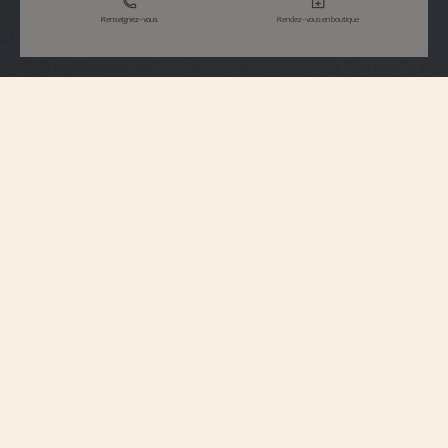
Renseignez-vous
Rendez-vous en boutique
Spécifications du bracelet
Moyen
Taille
5,5 mm
Entre-cornes
16,2 mm
Largeur de la
boucle
104,83 mm
Longueur à 6H