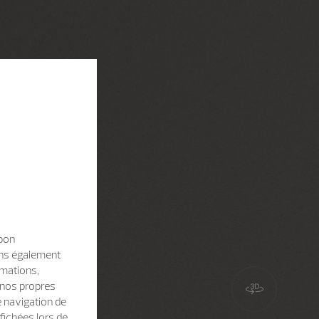
 bon
sons également
rmations,
e nos propres
e navigation de
fichées lors de