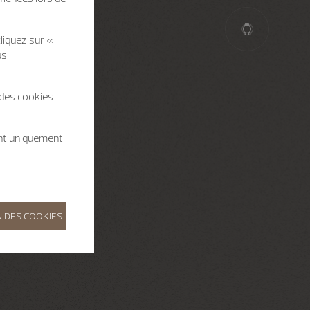
liquez sur «
us
 des cookies
ent uniquement
 DES COOKIES