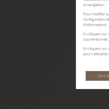
la navigation.
Pour modifier ou
Configuration d
d’informations.
En cliquant sur 
susmentionnés.
En cliquant sur
pour l’utilisati
TOUT 