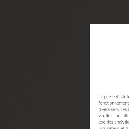
Le présent site 
fonctionnement d
divers services 
veuillez consult
cookies analytiq
l'utilisateur, e