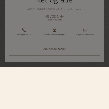
4010U/000R-B329 42.5 mm Or rose
49 700 CHF
Taxes comprises
Renseignez-vous
Rendez-vous en boutique
Enregistrez votre intérêt
Ajouter au panier
Patrimony
Phase De Lune Date Retrograde