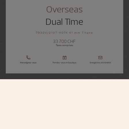
Overseas
Dual Time
7930V/210T-H074 41 mm Titane
33 700 CHF
Taxes comprises
Renseignez-vous
Rendez-vous en boutique
Enregistrez votre intérêt
Overseas
Dual Time