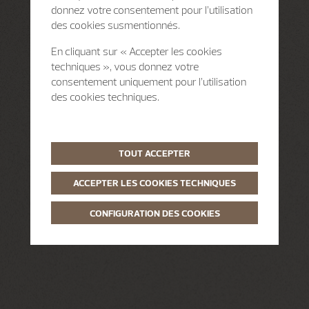
donnez votre consentement pour l’utilisation
des cookies susmentionnés.
En cliquant sur « Accepter les cookies
techniques », vous donnez votre
consentement uniquement pour l’utilisation
des cookies techniques.
TOUT ACCEPTER
ACCEPTER LES COOKIES TECHNIQUES
CONFIGURATION DES COOKIES