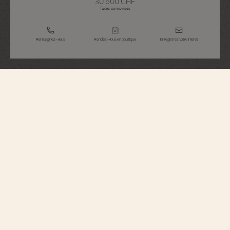
30 600 CHF
Taxes comprises
Renseignez-vous
Rendez-vous en boutique
Enregistrez votre intérêt
Overseas
Dual Time
7920V/210A-B546
Parfaitement adaptée aux modes de vie actifs, cette montre en acier renferme
un mouvement automatique doté d'une masse oscillante en or 916/1000
inspirée de la rose des vents, hommage à l'esprit du voyage. Tandis que son
cadran noir lui confère une modernité sans faille, sa lunette révèle