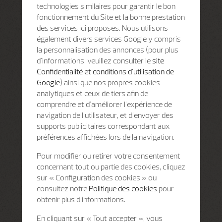
technologies similaires pour garantir le bon
fonctionnement du Site et la bonne prestation
des services ici proposes. Nous utilisons
également divers services Google y compris
la personnalisation des annonces (pour plus
d'informations, veuillez consulter le
site
Confidentialité et conditions d'utilisation de
Google
) ainsi que nos propres cookies
analytiques et ceux de tiers afin de
comprendre et d'améliorer l'expérience de
navigation de l'utilisateur, et d'envoyer des
supports publicitaires correspondant aux
préférences affichées lors de la navigation.
Pour modifier ou retirer votre consentement
concernant tout ou partie des cookies, cliquez
sur « Configuration des cookies » ou
consultez notre
Politique des cookies
pour
obtenir plus d’informations.
En cliquant sur « Tout accepter », vous