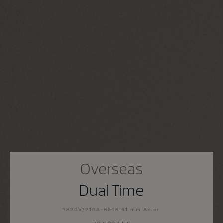
Overseas
Dual Time
7920V/210A-B546 41 mm Acier