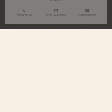
Renseignez-vous
Rendez-vous en boutique
Enregistrez votre intérêt
Overseas
Quantième Perpétuel Ultra-Plate
Squelette
4300V/220R-B642
A la fois contemporaine et très horlogère, cette montre en or rose 750/1000
5N renferme un quantième perpétuel ultra-plat entièrement squeletté. Exact
jusqu'en 2100, le calendrier est complété par une phase de lune avec un ciel