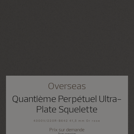
Overseas
Quantième Perpétuel Ultra-
Plate Squelette
4300V/220R-B642 41,5 mm Or rose
Prix sur demande
Taxes comprises