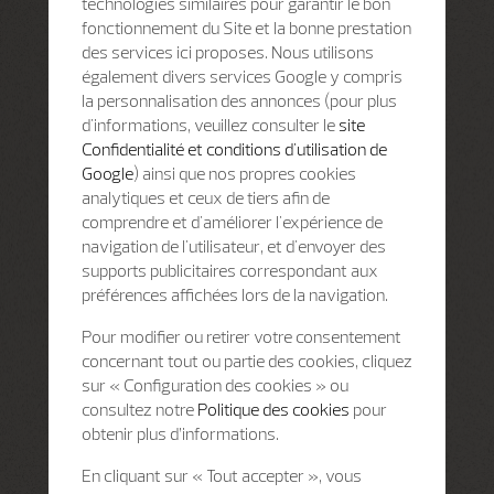
technologies similaires pour garantir le bon
fonctionnement du Site et la bonne prestation
des services ici proposes. Nous utilisons
également divers services Google y compris
la personnalisation des annonces (pour plus
d'informations, veuillez consulter le
site
Confidentialité et conditions d'utilisation de
Google
) ainsi que nos propres cookies
analytiques et ceux de tiers afin de
comprendre et d'améliorer l'expérience de
navigation de l'utilisateur, et d'envoyer des
supports publicitaires correspondant aux
préférences affichées lors de la navigation.
Pour modifier ou retirer votre consentement
concernant tout ou partie des cookies, cliquez
sur « Configuration des cookies » ou
consultez notre
Politique des cookies
pour
obtenir plus d’informations.
En cliquant sur « Tout accepter », vous