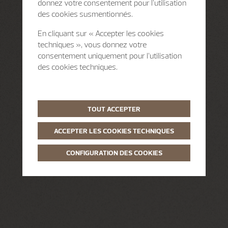
donnez votre consentement pour l’utilisation
des cookies susmentionnés.
En cliquant sur « Accepter les cookies
techniques », vous donnez votre
consentement uniquement pour l’utilisation
des cookies techniques.
TOUT ACCEPTER
ACCEPTER LES COOKIES TECHNIQUES
CONFIGURATION DES COOKIES