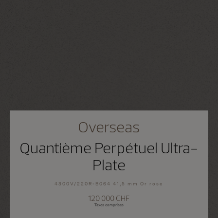
Overseas
Quantième Perpétuel Ultra-
Plate
4300V/220R-B064 41,5 mm Or rose
120 000 CHF
Taxes comprises