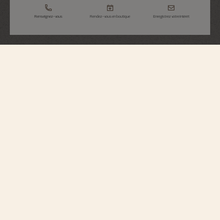
Renseignez-vous
Rendez-vous en boutique
Enregistrez votre intérêt
Overseas
Quantième Perpétuel Ultra-Plate
4300V/220R-B064
Cette montre en or rose 750/1000 marie avec élégance une complication de
Haute Horlogerie à une esthétique sportive. Avec seulement 8.10 millimètres
d'épaisseur, elle renferme un quantième perpétuel ultra-plat exact jusqu'en
2100. Le calendrier est complété par une phase de lune avec un ciel constellé
et deux lunes en or. La montre est personnalisable grâce à ses trois bracelets
facilement interchangeables – cuir, caoutchouc et or rose 750/1000 5N. Ce
dernier révèle subtilement la croix de Malte à travers ses maillons, emblème