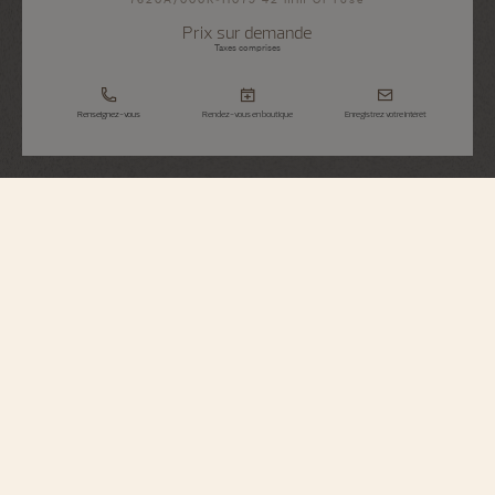
Prix sur demande
Taxes comprises
Renseignez-vous
Rendez-vous en boutique
Enregistrez votre intérêt
Métiers d'Art
Hommage Aux Grandes Civilisations -
Tibre De L’Iseum Campense
7620A/000R-H079
Vacheron Constantin ouvre un nouveau chapitre dans sa collection de