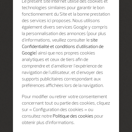
Le présent site Internet utilise des cookies et
technologies similaires pour garantir le bon
fonctionnement du Site et la bonne prestation
des services ici proposes. Nous utilisons
également divers services Google y compris
la personnalisation des annonces (pour plus
d'informations, veuillez consulter le
site
Confidentialité et conditions d'utilisation de
Google
) ainsi que nos propres cookies
analytiques et ceux de tiers afin de
comprendre et d'améliorer l'expérience de
navigation de l'utilisateur, et d'envoyer des
supports publicitaires correspondant aux
préférences affichées lors de la navigation.
Pour modifier ou retirer votre consentement
concernant tout ou partie des cookies, cliquez
sur « Configuration des cookies » ou
consultez notre
Politique des cookies
pour
obtenir plus d’informations.