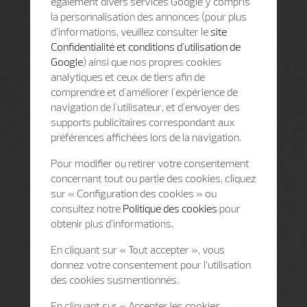
également divers services Google y compris
la personnalisation des annonces (pour plus
d'informations, veuillez consulter le
site
Confidentialité et conditions d'utilisation de
Google
) ainsi que nos propres cookies
analytiques et ceux de tiers afin de
comprendre et d'améliorer l'expérience de
navigation de l'utilisateur, et d'envoyer des
supports publicitaires correspondant aux
préférences affichées lors de la navigation.
Pour modifier ou retirer votre consentement
concernant tout ou partie des cookies, cliquez
sur « Configuration des cookies » ou
consultez notre
Politique des cookies
pour
obtenir plus d’informations.
En cliquant sur « Tout accepter », vous
donnez votre consentement pour l’utilisation
des cookies susmentionnés.
En cliquant sur « Accepter les cookies