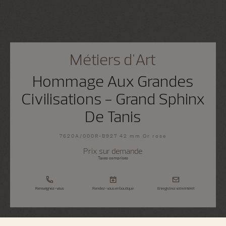
Métiers d'Art
Hommage Aux Grandes
Civilisations - Grand Sphinx
De Tanis
7620A/000R-B927 42 mm Or rose
Prix sur demande
Taxes comprises
Renseignez-vous
Rendez-vous en boutique
Enregistrez votre intérêt