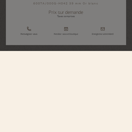
6007A/000G-H042 39 mm Or blanc
Prix sur demande
Taxes comprises
Renseignez-vous
Rendez-vous en boutique
Enregistrez votre intérêt
Métiers d'Art
Hommage Au Céleste - Bélier
6007A/000G-H042
Associant beauté et technicité, cette montre Métiers d'Arts en or gris