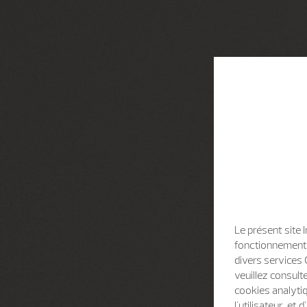
Le présent site 
fonctionnement d
divers services 
veuillez consult
cookies analytiq
l'utilisateur, e