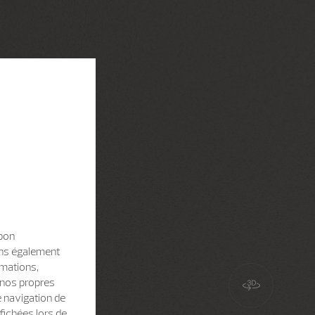
 bon
sons également
rmations,
e nos propres
e navigation de
fichées lors de