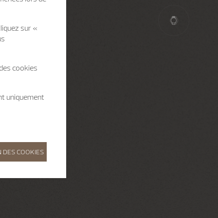
liquez sur «
us
 des cookies
ent uniquement
 DES COOKIES