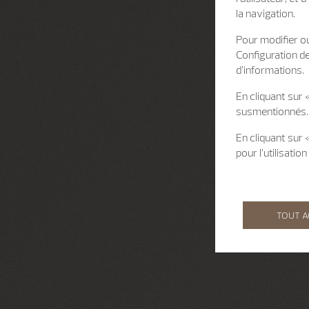
la navigation.
Pour modifier ou
Configuration d
d’informations.
En cliquant sur 
susmentionnés.
En cliquant sur
pour l’utilisati
TOUT 