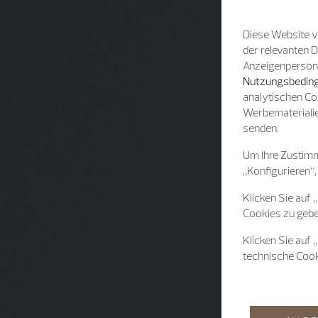
Diese Website v
der relevanten 
Anzeigenpersonal
Nutzungsbeding
analytischen Co
Werbematerialie
senden.
Um Ihre Zustimm
„Konfigurieren“,
Klicken Sie auf 
Cookies zu gebe
Klicken Sie auf 
technische Coo