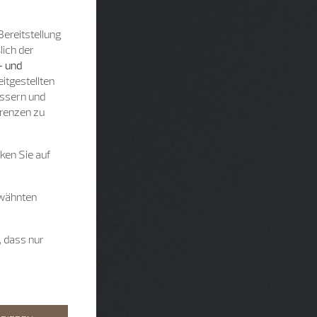
Bereitstellung
lich der
- und
itgestellten
essern und
renzen zu
ken Sie auf
rwähnten
, dass nur