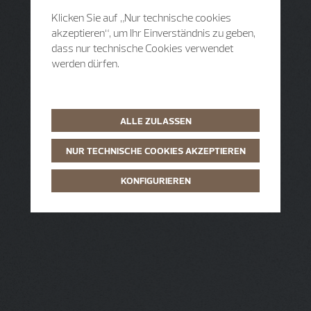
Klicken Sie auf „Nur technische cookies
akzeptieren“, um Ihr Einverständnis zu geben,
dass nur technische Cookies verwendet
werden dürfen.
ALLE ZULASSEN
NUR TECHNISCHE COOKIES AKZEPTIEREN
KONFIGURIEREN