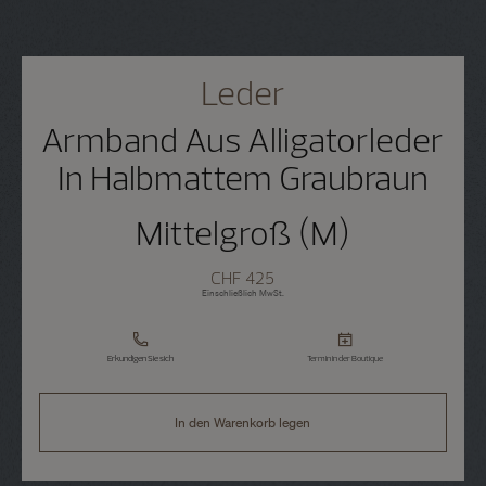
Leder
Armband Aus Alligatorleder
In Halbmattem Graubraun
Mittelgroß (M)
CHF 425
Einschließlich MwSt.
Erkundigen Sie sich
Termin in der Boutique
In den Warenkorb legen