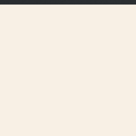
Spezifikationen des
Armbands
Mittelgroß (M)
Größe
14 mm
Stegbreite
12,2 mm
Breite der Schließe
105 mm
Länge 6 h
65 mm
Länge 12 h