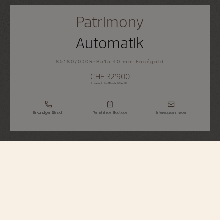
Patrimony
Automatik
85180/000R-B515 40 mm Roségold
CHF 32’900
Einschließlich MwSt.
Erkundigen Sie sich
Termin in der Boutique
Interesse anmelden
Patrimony