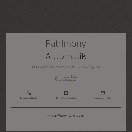
Patrimony
Automatik
4115U/000G-B908 36,5 mm Weißgold
CHF 35’100
Einschließlich MwSt.
Erkundigen Sie sich
Termin in der Boutique
Interesse anmelden
In den Warenkorb legen