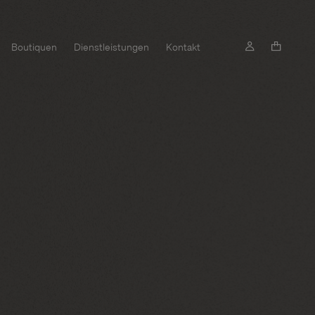
Boutiquen
Dienstleistungen
Kontakt