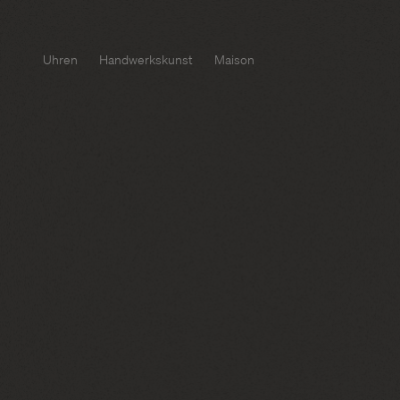
Uhren
Handwerkskunst
Maison