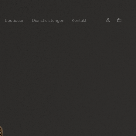
Boutiquen
Dienstleistungen
Kontakt