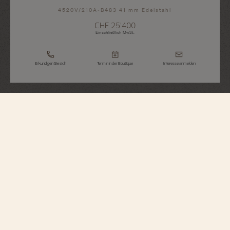
4520V/210A-B483 41 mm Edelstahl
CHF 25’400
Einschließlich MwSt.
Erkundigen Sie sich
Termin in der Boutique
Interesse anmelden
Overseas
Automatik
4520V/210A-B483
Die Edelstahluhr ist das perfekte Modell für einen aktiven Lebensstil. Sie