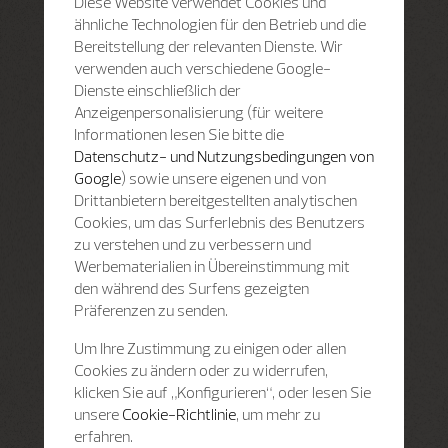
Diese Website verwendet Cookies und
ähnliche Technologien für den Betrieb und die
Bereitstellung der relevanten Dienste. Wir
verwenden auch verschiedene Google-
Dienste einschließlich der
Anzeigenpersonalisierung (für weitere
Informationen lesen Sie bitte die
Datenschutz- und Nutzungsbedingungen von
Google
) sowie unsere eigenen und von
Drittanbietern bereitgestellten analytischen
Cookies, um das Surferlebnis des Benutzers
zu verstehen und zu verbessern und
Werbematerialien in Übereinstimmung mit
den während des Surfens gezeigten
Präferenzen zu senden.
Um Ihre Zustimmung zu einigen oder allen
Cookies zu ändern oder zu widerrufen,
klicken Sie auf „Konfigurieren“, oder lesen Sie
unsere
Cookie-Richtlinie
, um mehr zu
erfahren.