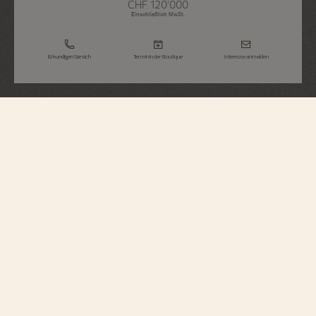
CHF 120’000
Einschließlich MwSt.
Erkundigen Sie sich
Termin in der Boutique
Interesse anmelden
Overseas
Extra-Flacher Ewiger Kalender
4300V/220G-H151
Diese Uhr aus 18-karätigem Weißgold kombiniert auf elegante Weise
uhrmacherische Komplikationen mit einem sportlichen Design. Trotz ihrer
Höhe von nur 8,10 mm verfügt sie über einen Ewigen Kalender, der bis zum
Jahr 2100 das korrekte Datum anzeigen wird. Ergänzt wird diese Funktion