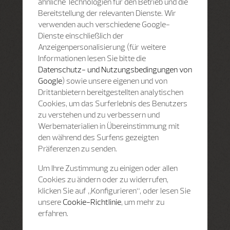
ähnliche Technologien für den Betrieb und die
Bereitstellung der relevanten Dienste. Wir
verwenden auch verschiedene Google-
Dienste einschließlich der
Anzeigenpersonalisierung (für weitere
Informationen lesen Sie bitte die
Datenschutz- und Nutzungsbedingungen von
Google
) sowie unsere eigenen und von
Drittanbietern bereitgestellten analytischen
Cookies, um das Surferlebnis des Benutzers
zu verstehen und zu verbessern und
Werbematerialien in Übereinstimmung mit
den während des Surfens gezeigten
Präferenzen zu senden.
Um Ihre Zustimmung zu einigen oder allen
Cookies zu ändern oder zu widerrufen,
klicken Sie auf „Konfigurieren“, oder lesen Sie
unsere
Cookie-Richtlinie
, um mehr zu
erfahren.