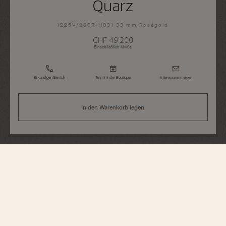
Quarz
1225V/200R-H031 33 mm Roségold
CHF 49’200
Einschließlich MwSt.
Erkundigen Sie sich
Termin in der Boutique
Interesse anmelden
In den Warenkorb legen
Overseas